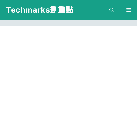
跳
Techmarks劃重點
M
至
主
要
內
容