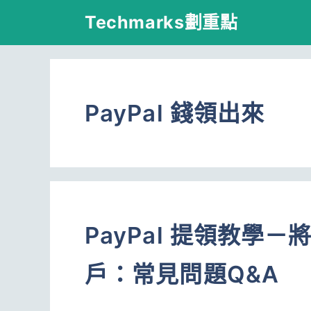
跳
Techmarks劃重點
至
主
要
PayPal 錢領出來
內
容
PayPal 提領教學
戶：常見問題Q&A