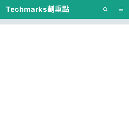
跳
Techmarks劃重點
M
至
主
要
內
容