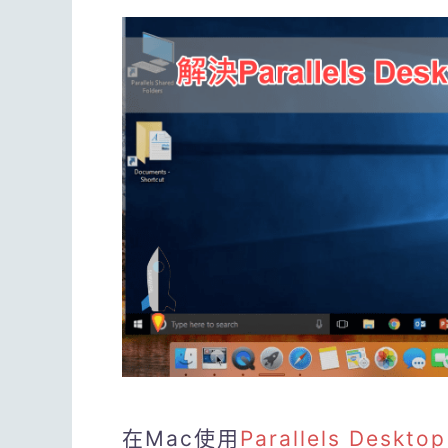
在Mac使用
Parallels Deskt