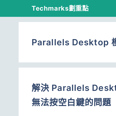
跳
Techmarks劃重點
至
主
要
Parallels Deskt
內
容
解決 Parallels D
無法按空白鍵的問題