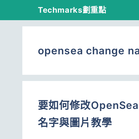
跳
Techmarks劃重點
至
主
要
opensea change n
內
容
要如何修改OpenS
名字與圖片教學