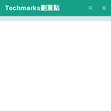
跳
Techmarks劃重點
M
至
主
要
內
容