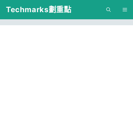
跳
Techmarks劃重點
M
至
主
要
內
容