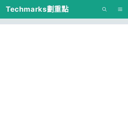
跳
Techmarks劃重點
M
至
主
要
內
容