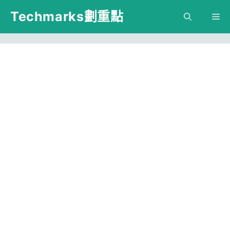
跳
Techmarks劃重點
M
至
主
要
內
容