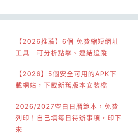
【2026推薦】6個 免費縮短網址
工具－可分析點擊、連結追蹤
【2026】5個安全可用的APK下
載網站，下載新舊版本安裝檔
2026/2027空白日曆範本，免費
列印！自己填每日待辦事項，印下
來