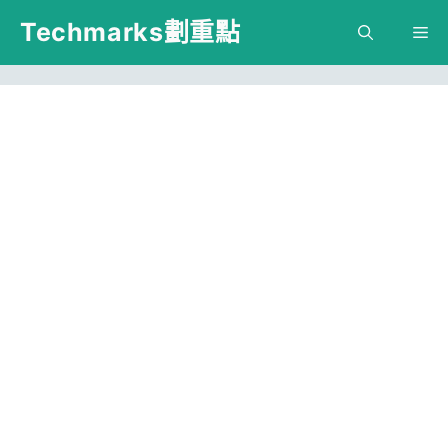
跳
Techmarks劃重點
M
至
主
要
內
容