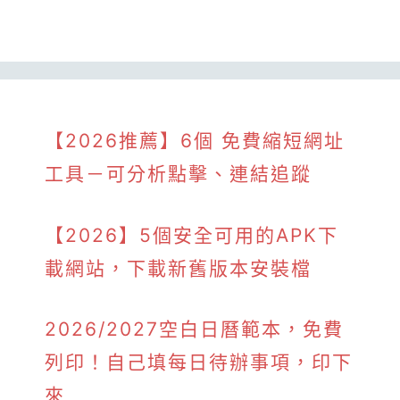
【2026推薦】6個 免費縮短網址
工具－可分析點擊、連結追蹤
【2026】5個安全可用的APK下
載網站，下載新舊版本安裝檔
2026/2027空白日曆範本，免費
列印！自己填每日待辦事項，印下
來