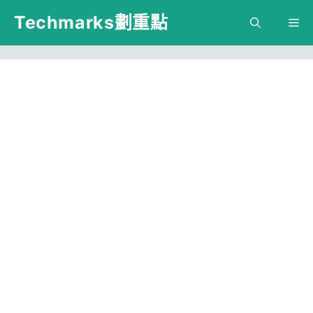
跳
Techmarks劃重點
M
至
主
要
內
容