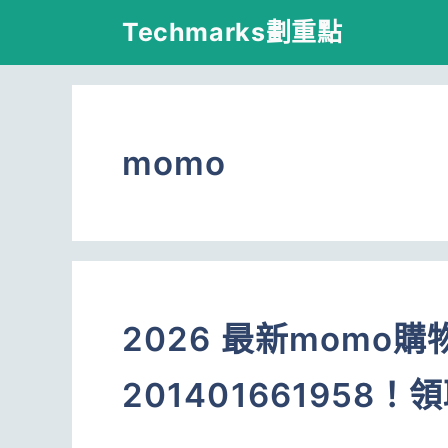
跳
Techmarks劃重點
至
主
要
momo
內
容
2026 最新momo
201401661958