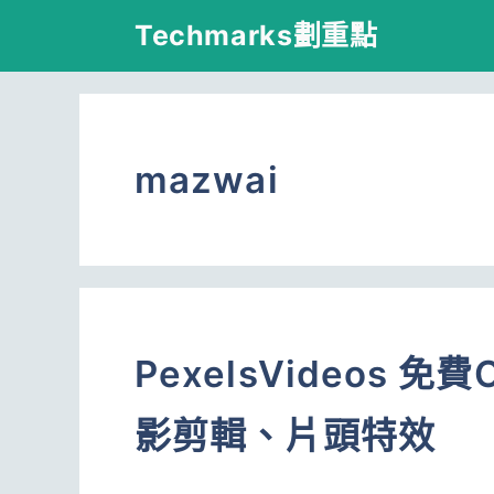
跳
Techmarks劃重點
至
主
要
mazwai
內
容
PexelsVideos
影剪輯、片頭特效