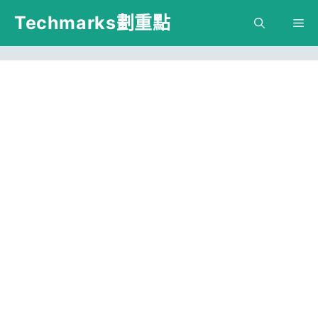
跳
Techmarks劃重點
M
至
主
要
內
容