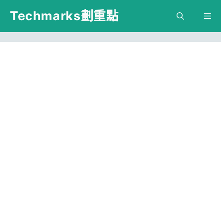
跳
Techmarks劃重點
M
至
主
要
內
容