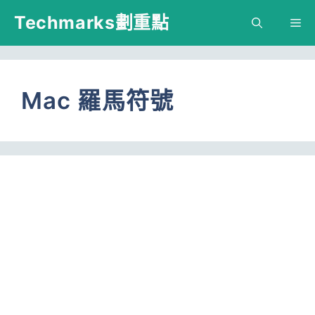
跳
Techmarks劃重點
M
至
主
要
Mac 羅馬符號
內
容