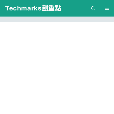
跳
Techmarks劃重點
M
至
主
要
內
容