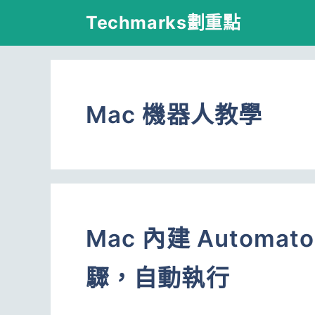
跳
Techmarks劃重點
至
主
要
Mac 機器人教學
內
容
Mac 內建 Autom
驟，自動執行