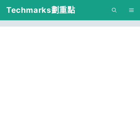
跳
Techmarks劃重點
M
至
主
要
內
容