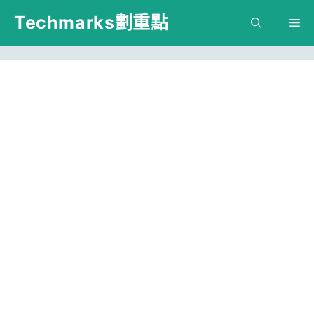
跳
Techmarks劃重點
M
至
主
要
內
容