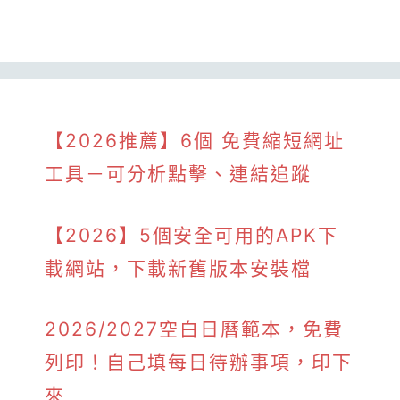
【2026推薦】6個 免費縮短網址
工具－可分析點擊、連結追蹤
【2026】5個安全可用的APK下
載網站，下載新舊版本安裝檔
2026/2027空白日曆範本，免費
列印！自己填每日待辦事項，印下
來