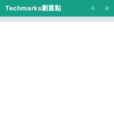
跳
Techmarks劃重點
M
至
主
要
內
容