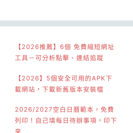
【2026推薦】6個 免費縮短網址
工具－可分析點擊、連結追蹤
【2026】5個安全可用的APK下
載網站，下載新舊版本安裝檔
2026/2027空白日曆範本，免費
列印！自己填每日待辦事項，印下
來