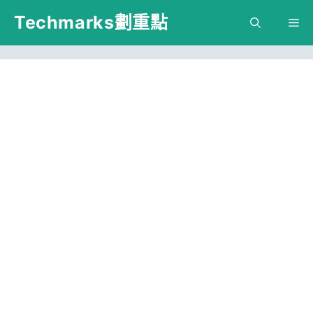
跳
Techmarks劃重點
M
至
主
要
內
容