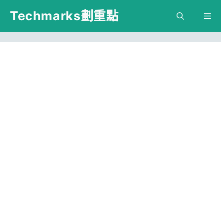
跳
Techmarks劃重點
M
至
主
要
內
容