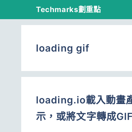
跳
Techmarks劃重點
至
主
要
loading gif
內
容
loading.io載入
示，或將文字轉成GI