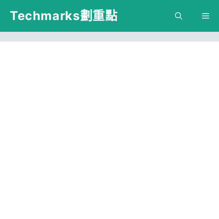
跳
Techmarks劃重點
M
至
主
要
內
容