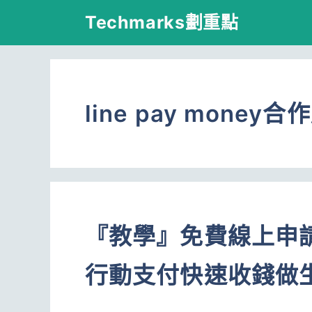
跳
Techmarks劃重點
至
主
要
line pay money
內
容
『教學』免費線上申請L
行動支付快速收錢做