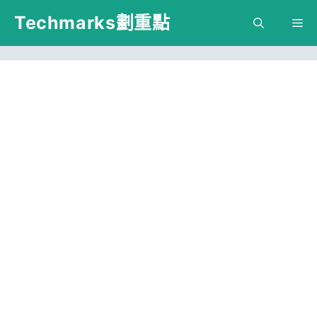
跳
Techmarks劃重點
M
至
主
要
內
容