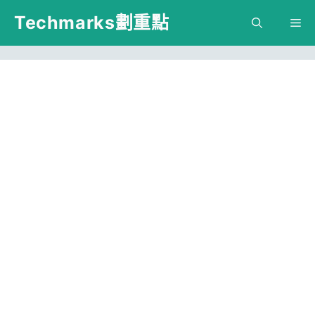
跳
Techmarks劃重點
M
至
主
要
內
容