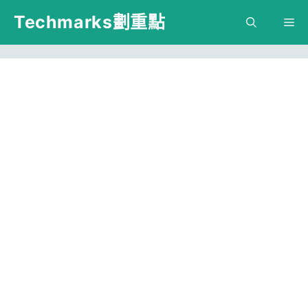
跳
Techmarks劃重點
M
至
主
要
內
容