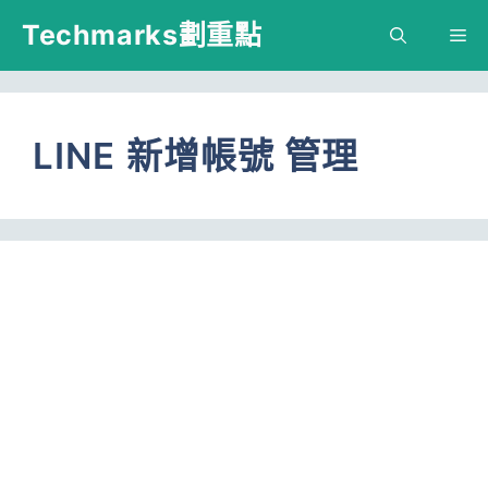
跳
Techmarks劃重點
M
至
主
要
LINE 新增帳號 管理
內
容