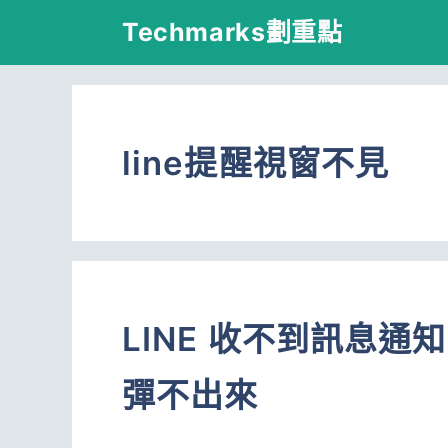
跳
Techmarks劃重點
至
主
要
line提醒視窗不見
內
容
LINE 收不到訊息通知
彈不出來