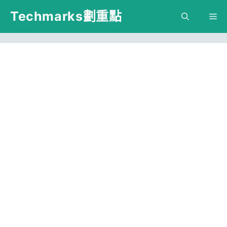
跳
Techmarks劃重點
M
至
主
要
內
容