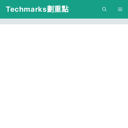
跳
Techmarks劃重點
M
至
主
要
內
容