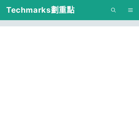
跳
Techmarks劃重點
M
至
主
要
內
容