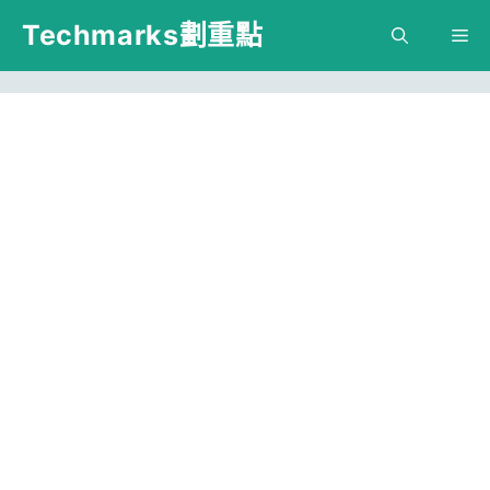
跳
Techmarks劃重點
M
至
主
要
內
容