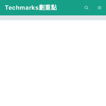
跳
Techmarks劃重點
M
至
主
要
內
容