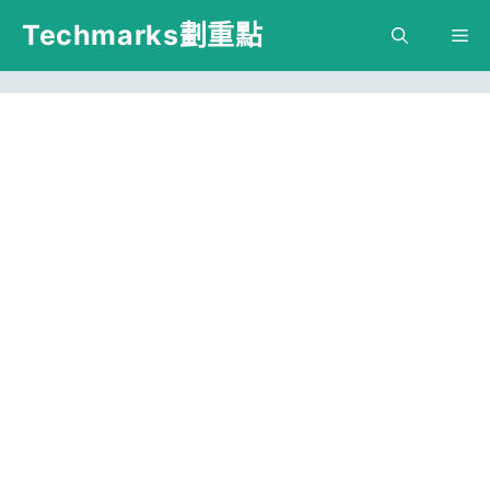
跳
Techmarks劃重點
M
至
主
要
內
容