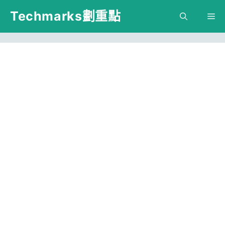
跳
Techmarks劃重點
M
至
主
要
內
容