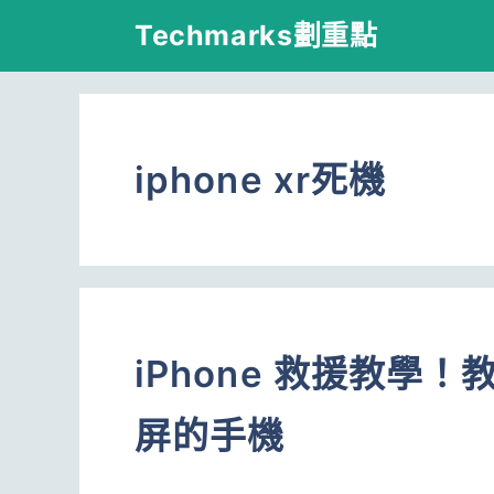
跳
Techmarks劃重點
至
主
要
iphone xr死機
內
容
iPhone 救援教學
屏的手機