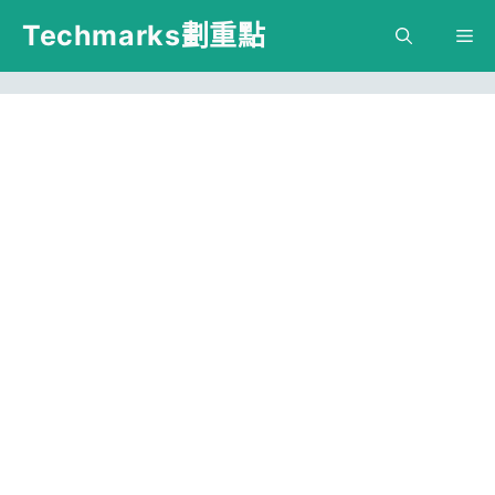
跳
Techmarks劃重點
M
至
主
要
內
容