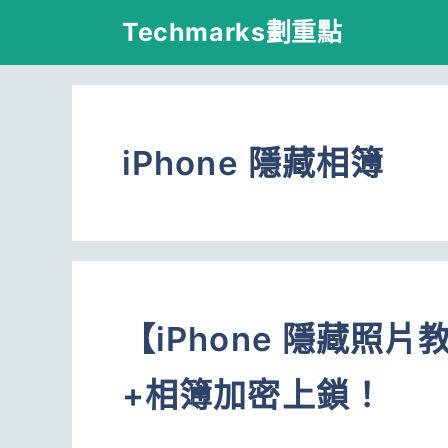
跳
Techmarks劃重點
至
主
要
iPhone 隱藏相簿
內
容
【iPhone 隱藏照
+相簿加密上鎖！