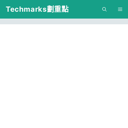
跳
Techmarks劃重點
M
至
主
要
內
容