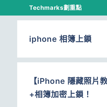
跳
Techmarks劃重點
至
主
要
iphone 相簿上鎖
內
容
【iPhone 隱藏照
+相簿加密上鎖！