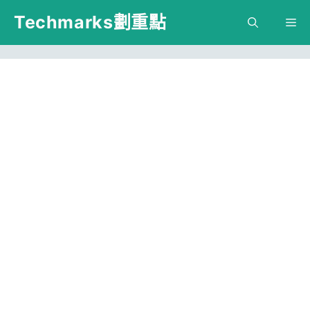
跳
Techmarks劃重點
M
至
主
要
內
容