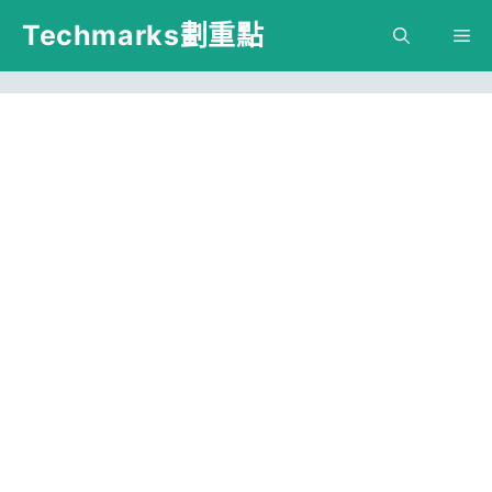
跳
Techmarks劃重點
M
至
主
要
內
容