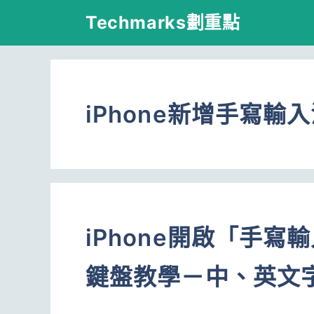
跳
Techmarks劃重點
至
主
要
iPhone新增手寫輸
內
容
iPhone開啟「手
鍵盤教學－中、英文