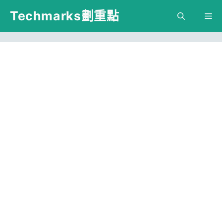
跳
Techmarks劃重點
M
至
主
要
內
容