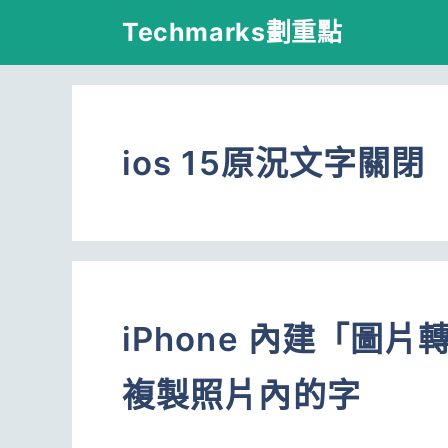
跳
Techmarks劃重點
至
主
要
ios 15原況文字關閉
內
容
iPhone 內建「圖
複製照片內的字