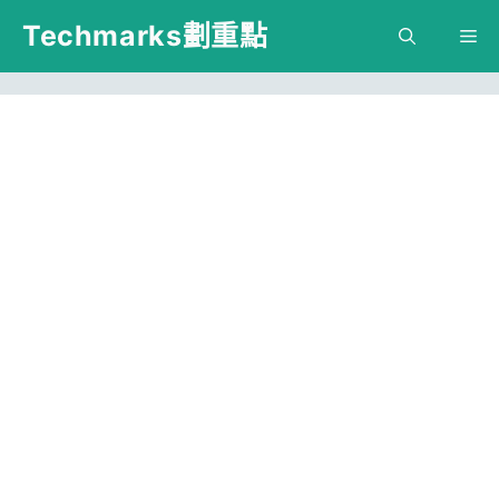
跳
Techmarks劃重點
M
至
主
要
內
容