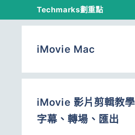
跳
Techmarks劃重點
至
主
要
iMovie Mac
內
容
iMovie 影片剪輯
字幕、轉場、匯出